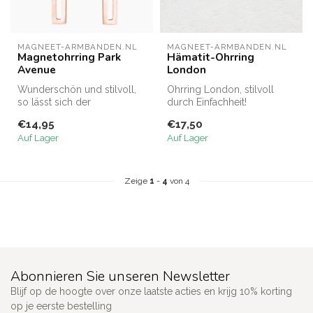
MAGNEET-ARMBANDEN.NL
MAGNEET-ARMBANDEN.NL
Magnetohrring Park
Hämatit-Ohrring
Avenue
London
Wunderschön und stilvoll,
Ohrring London, stilvoll
so lässt sich der
durch Einfachheit!
Magnetohrring Park Avenue
Diese wunderschönen
€14,95
€17,50
am besten ...
Ohrringe können...
Auf Lager
Auf Lager
Zeige
1
-
4
von 4
Abonnieren Sie unseren Newsletter
Blijf op de hoogte over onze laatste acties en krijg 10% korting
op je eerste bestelling