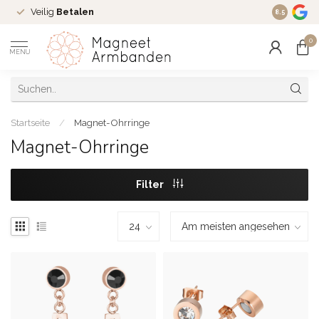
Veilig
Betalen
Ruim
16 j
8.5
0
MENU
Startseite
/
Magnet-Ohrringe
Magnet-Ohrringe
Filter