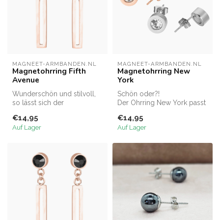
MAGNEET-ARMBANDEN.NL
MAGNEET-ARMBANDEN.NL
Magnetohrring Fifth
Magnetohrring New
Avenue
York
Wunderschön und stilvoll,
Schön oder?!
so lässt sich der
Der Ohrring New York passt
Magnetohrring Fifth Avenue
perfekt zu dem passenden
€14,95
€14,95
am besten...
Armband und de...
Auf Lager
Auf Lager