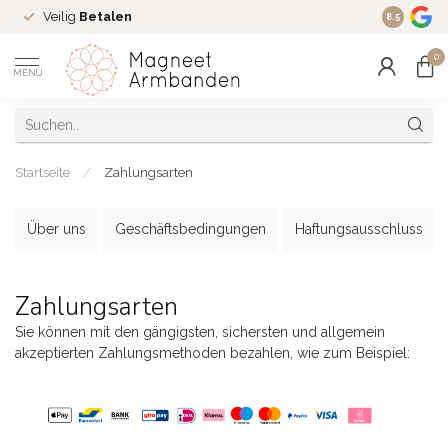
Veilig
Betalen
Ruim
16 j
8.5
0
MENU
Startseite
/
Zahlungsarten
Über uns
Geschäftsbedingungen
Haftungsausschluss
Zahlungsarten
Sie können mit den gängigsten, sichersten und allgemein
akzeptierten Zahlungsmethoden bezahlen, wie zum Beispiel: