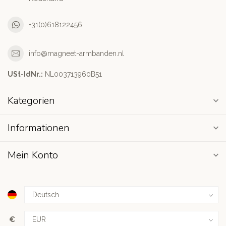
+31(0)618122456
info@magneet-armbanden.nl
USt-IdNr.:
NL003713960B51
Kategorien
Informationen
Mein Konto
€