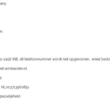
pany
0
en
812-2456 (NB. dit telefoonnummer wordt niet opgenomen, enkel bed
et-armbanden.nl
2
 NL003713960B51
epasselijkheid