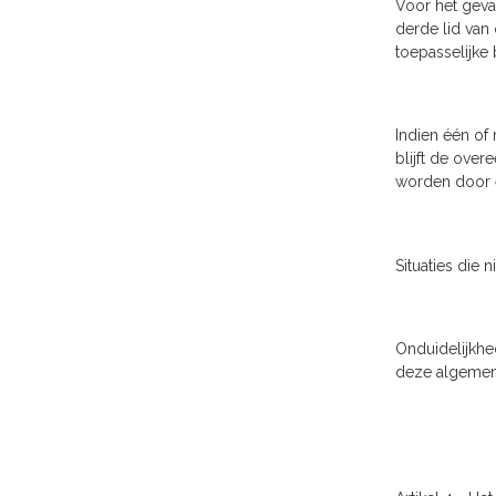
Voor het geva
derde lid van
toepasselijke
Indien één of
blijft de ove
worden door e
Situaties die
Onduidelijkhe
deze algemen