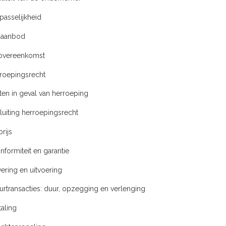
epasselijkheid
t aanbod
e overeenkomst
rroepingsrecht
sten in geval van herroeping
tsluiting herroepingsrecht
prijs
onformiteit en garantie
evering en uitvoering
uurtransacties: duur, opzegging en verlenging
taling