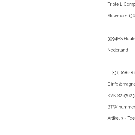
Triple L Com
Stuwmeer 13
3994HS Hout
Nederland
T (+31) (0)6-
E
info@magne
KVK 8267623
BTW nummer
Artikel 3 - To