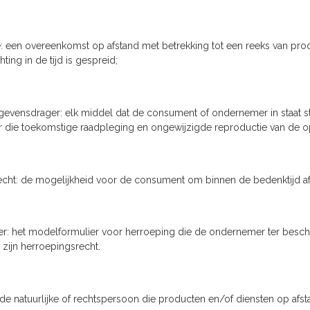
e: een overeenkomst op afstand met betrekking tot een reeks van pro
ting in de tijd is gespreid;
vensdrager: elk middel dat de consument of ondernemer in staat stelt
 die toekomstige raadpleging en ongewijzigde reproductie van de o
cht: de mogelijkheid voor de consument om binnen de bedenktijd af
r: het modelformulier voor herroeping die de ondernemer ter beschik
 zijn herroepingsrecht.
e natuurlijke of rechtspersoon die producten en/of diensten op afs