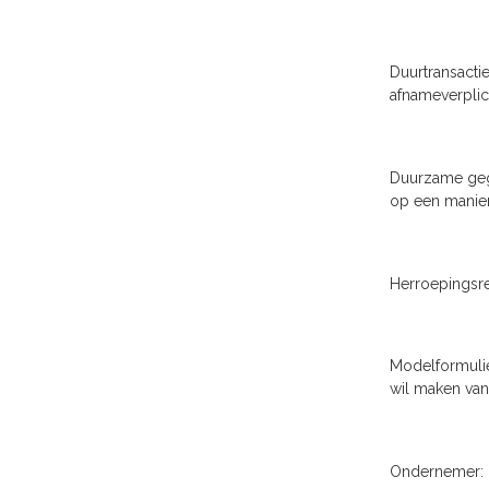
Duurtransacti
afnameverplich
Duurzame gege
op een manier
Herroepingsre
Modelformulie
wil maken van
Ondernemer: d