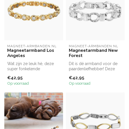
MAGNEET-ARMBANDEN.NL
MAGNEET-ARMBANDEN.NL
Magneetarmband Los
Magneetarmband New
Angeles
Forest
Wat zijn ze leuk hè, deze
Dit is dé armband voor de
super fonkelende
paardenliefhebber! Deze
magneetarmbanden.
magneetarmband bestaat uit
€42,95
€42,95
pra...
Op voorraad
Op voorraad