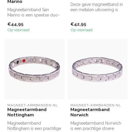
Marino
Deze gave magneetband in
Magneetarmband San
een metalen uitvoering is
Marino is een speelse duo-
voorzien van krachtige
color armband van vrolijke
2500Ga...
€44,95
€42,95
aaneenge...
Op voorraad
Op voorraad
MAGNEET-ARMBANDEN.NL
MAGNEET-ARMBANDEN.NL
Magneetarmband
Magneetarmband
Nottingham
Norwich
Magneetarmband
Magneetarmband Norwich
Nottingham is een prachtige
is een prachtige stoere