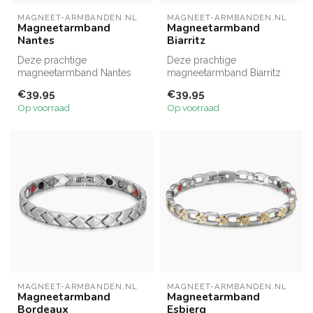
MAGNEET-ARMBANDEN.NL
MAGNEET-ARMBANDEN.NL
Magneetarmband
Magneetarmband
Nantes
Biarritz
Deze prachtige
Deze prachtige
magneetarmband Nantes
magneetarmband Biarritz
bestaat verschillende mat
bestaat uit mat gekleurde
€39,95
€39,95
gouden vierkantje...
rosé vierkantje...
Op voorraad
Op voorraad
MAGNEET-ARMBANDEN.NL
MAGNEET-ARMBANDEN.NL
Magneetarmband
Magneetarmband
Bordeaux
Esbjerg