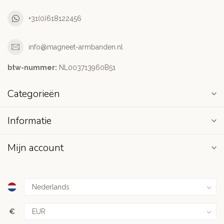
+31(0)618122456
info@magneet-armbanden.nl
btw-nummer:
NL003713960B51
Categorieën
Informatie
Mijn account
€