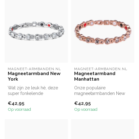
MAGNEET-ARMBANDEN.NL
MAGNEET-ARMBANDEN.NL
Magneetarmband New
Magneetarmband
York
Manhattan
Wat zijn ze leuk hè, deze
Onze populaire
super fonkelende
magneetarmbanden New
magneetarmbanden.
York en Los Angeles zijn nu
€42,95
€42,95
ook verkrijgbaar...
Op voorraad
Op voorraad