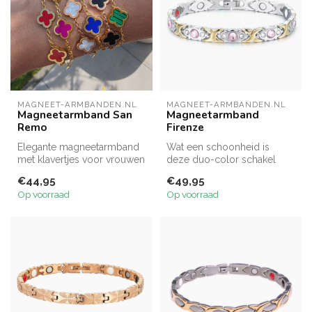
MAGNEET-ARMBANDEN.NL
MAGNEET-ARMBANDEN.NL
Magneetarmband San
Magneetarmband
Remo
Firenze
Elegante magneetarmband
Wat een schoonheid is
met klavertjes voor vrouwen
deze duo-color schakel
die houden van stijl én
magneetarmband met roze
€44,95
€49,95
welz...
en witte st...
Op voorraad
Op voorraad