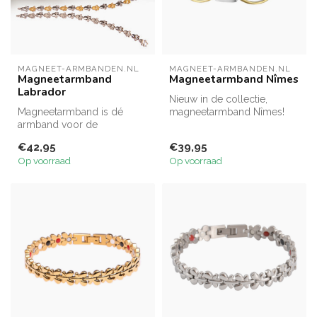
MAGNEET-ARMBANDEN.NL
MAGNEET-ARMBANDEN.NL
Magneetarmband
Magneetarmband Nîmes
Labrador
Nieuw in de collectie,
Magneetarmband is dé
magneetarmband Nîmes!
armband voor de
Een stijlvolle duo color
dierenvriend! Deze toffe
armband, ...
€42,95
€39,95
armband bestaat ui...
Op voorraad
Op voorraad