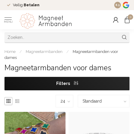
Veilig
Betalen
Ruim
16 j
8.5
0
MENU
Home
/
Magneetarmbanden
/
Magneetarmbanden voor
dames
Magneetarmbanden voor dames
Filters