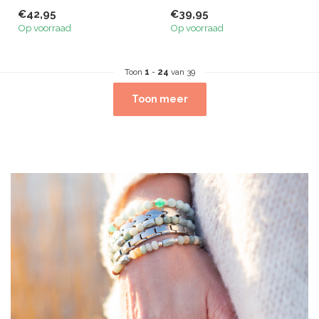
stoere armband, één van
armband, één van onze
€42,95
€39,95
onze bestverk...
bestverkope...
Op voorraad
Op voorraad
Toon
1
-
24
van 39
Toon meer