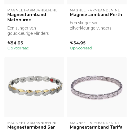
MAGNEET-ARMBANDEN.NL
MAGNEET-ARMBANDEN.NL
Magneetarmband
Magneetarmband Perth
Melbourne
Een slinger van
Een slinger van
zilverkleurige vlinders
goudkleurige vlinders
Magneetarmband Perth is
Magneetarmband
een speelse zi...
€54,95
€54,95
Melbourne is een speelse ...
Op voorraad
Op voorraad
MAGNEET-ARMBANDEN.NL
MAGNEET-ARMBANDEN.NL
Magneetarmband San
Magneetarmband Tarifa