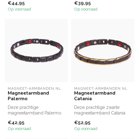
€44,95
€39,95
is verkrijg...
roségouden scha...
Op voorraad
Op voorraad
MAGNEET-ARMBANDEN.NL
MAGNEET-ARMBANDEN.NL
Magneetarmband
Magneetarmband
Palermo
Catania
Deze prachtige
Deze prachtige zwarte
magneetarmband Palermo
magneetarmband Catania
bestaat uit matte schakels
bestaat uit mat zwarte
€42,95
€52,95
met een heel f...
schakels met...
Op voorraad
Op voorraad