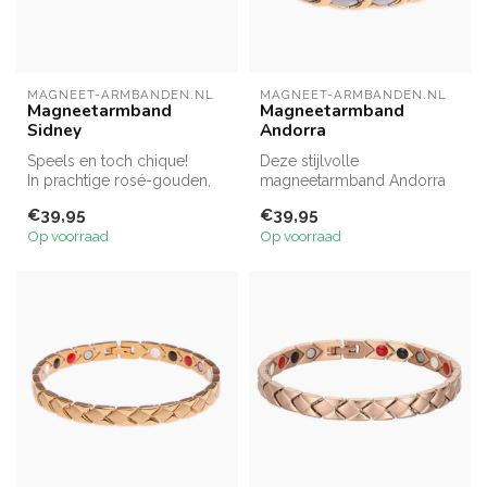
MAGNEET-ARMBANDEN.NL
MAGNEET-ARMBANDEN.NL
Magneetarmband
Magneetarmband
Sidney
Andorra
Speels en toch chique!
Deze stijlvolle
In prachtige rosé-gouden,
magneetarmband Andorra
geel-gouden- óf
is gemaakt van een
€39,95
€39,95
zilverkleurige...
prachtige kwaliteit st...
Op voorraad
Op voorraad