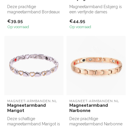
Deze prachtige
Magneetarmband Esbjerg is
magneetarmband Bordeaux
een verfijnde dames
bestaat uit mat gekleurde
magneetarmband in 3
€39,95
€44,95
zilveren vierka...
kleurstellinge...
Op voorraad
Op voorraad
MAGNEET-ARMBANDEN.NL
MAGNEET-ARMBANDEN.NL
Magneetarmband
Magneetarmband
Marigot
Narbonne
Deze schattige
Deze prachtige
magneetarmband Marigot is
magneetarmband Narbonne
een juweeltje om je arm en
bestaat uit mat gekleurde