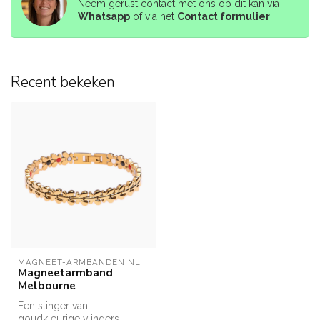
Neem gerust contact met ons op dit kan via
Whatsapp
of via het
Contact formulier
Recent bekeken
MAGNEET-ARMBANDEN.NL
Magneetarmband
Melbourne
Een slinger van
goudkleurige vlinders