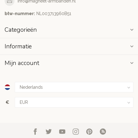
info@magneet-armbanden.nl
btw-nummer:
NL003713960B51
Categorieën
Informatie
Mijn account
€