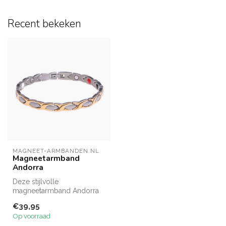
Recent bekeken
MAGNEET-ARMBANDEN.NL
Magneetarmband
Andorra
Deze stijlvolle
magneetarmband Andorra
is gemaakt van een
€39,95
prachtige kwaliteit st...
Op voorraad