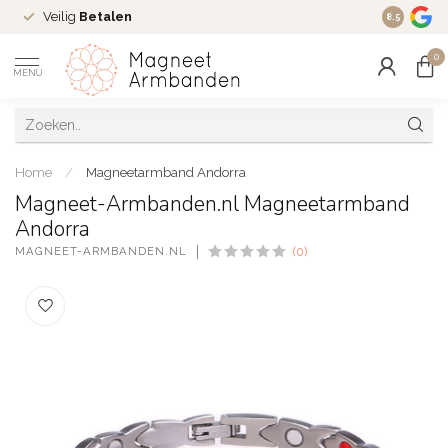
Veilig
Betalen
Ruim
16 j
8.5
0
MENU
Home
/
Magneetarmband Andorra
Magneet-Armbanden.nl Magneetarmband
Andorra
MAGNEET-ARMBANDEN.NL
(0)