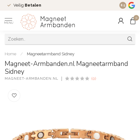
Veilig
Betalen
Ruim
16 j
8.5
0
MENU
Home
/
Magneetarmband Sidney
Magneet-Armbanden.nl Magneetarmband
Sidney
MAGNEET-ARMBANDEN.NL
(0)