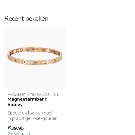
Recent bekeken
MAGNEET-ARMBANDEN.NL
Magneetarmband
Sidney
Speels en toch chique!
In prachtige rosé-gouden,
geel-gouden- óf
€39,95
zilverkleurige...
Op voorraad