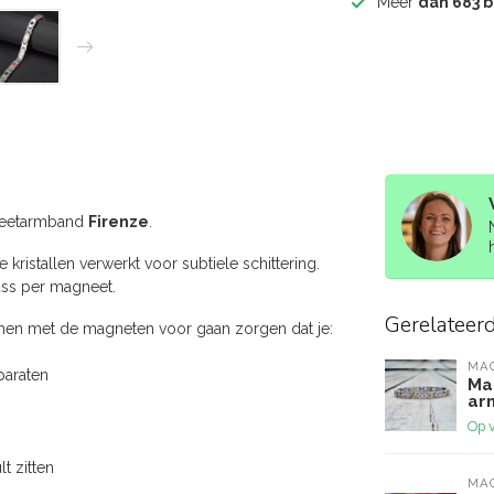
Meer
dan 683 
gneetarmband
Firenze
.
kristallen verwerkt voor subtiele schittering.
ss per magneet.
Gerelateer
men met de magneten voor gaan zorgen dat je:
MA
paraten
Ma
ar
Op 
t zitten
MA