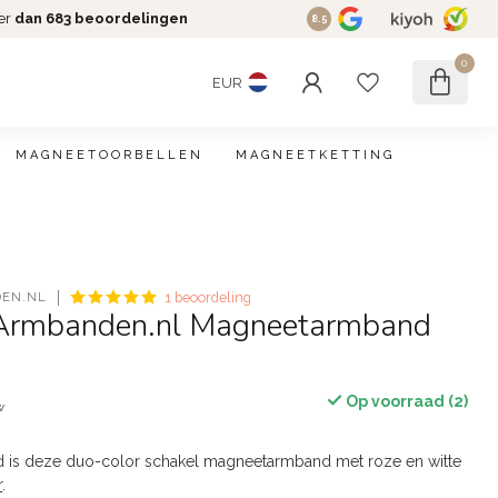
er
dan 683 beoordelingen
8.5
0
EUR
MAGNEETOORBELLEN
MAGNEETKETTING
EN.NL
1 beoordeling
Armbanden.nl Magneetarmband
Op voorraad (2)
w
 is deze duo-color schakel magneetarmband met roze en witte
r
.