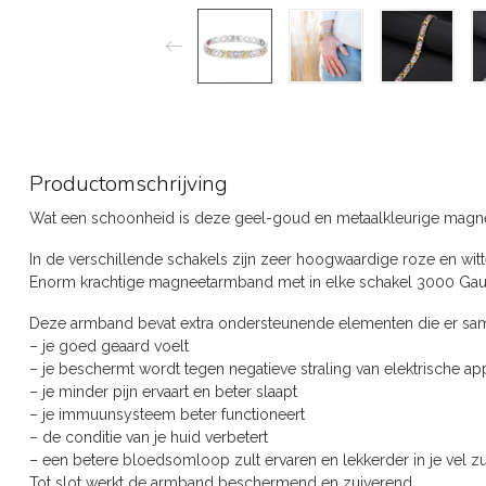
Productomschrijving
Wat een schoonheid is deze geel-goud en metaalkleurige ma
In de verschillende schakels zijn zeer hoogwaardige roze en witte 
Enorm krachtige magneetarmband met in elke schakel 3000 Gau
Deze armband bevat extra ondersteunende elementen die er sa
– je goed geaard voelt
– je beschermt wordt tegen negatieve straling van elektrische ap
– je minder pijn ervaart en beter slaapt
– je immuunsysteem beter functioneert
– de conditie van je huid verbetert
– een betere bloedsomloop zult ervaren en lekkerder in je vel zul
Tot slot werkt de armband beschermend en zuiverend.