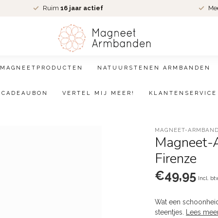
Ruim
16 jaar actief
Me
MAGNEETPRODUCTEN
NATUURSTENEN ARMBANDEN
CADEAUBON
VERTEL MIJ MEER!
KLANTENSERVICE
MAGNEET-ARMBAND
Magneet-
Firenze
€49,95
Incl. bt
Wat een schoonheid
steentjes.
Lees mee