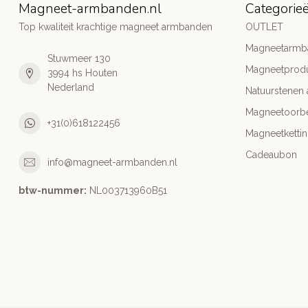
Magneet-armbanden.nl
Categorie
Top kwaliteit krachtige magneet armbanden
OUTLET
Magneetarmb
Stuwmeer 130
Magneetprod
3994 hs Houten
Nederland
Natuurstenen
Magneetoorbe
+31(0)618122456
Magneetketti
Cadeaubon
info@magneet-armbanden.nl
btw-nummer:
NL003713960B51