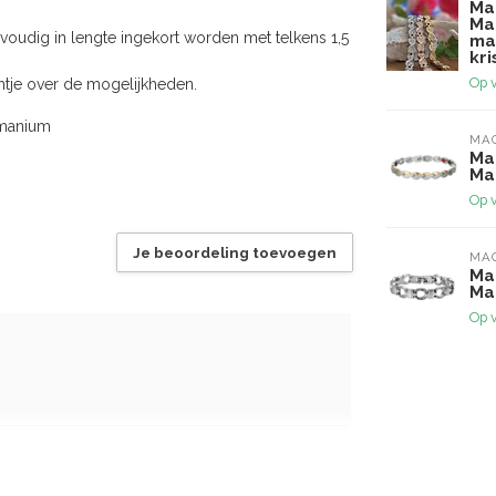
Ma
Ma
oudig in lengte ingekort worden met telkens 1,5
ma
kri
Op 
chtje over de mogelijkheden.
rmanium
MA
Ma
Ma
Op 
Je beoordeling toevoegen
MA
Ma
Ma
Op 