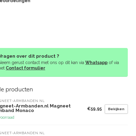
beoordelingen
Vragen over dit product ?
Neem gerust contact met ons op dit kan via
Whatsapp
of via
het
Contact formulier
de producten
GNEET-ARMBANDEN.NL
gneet-Armbanden.nl Magneet
€59,95
Bekijken
mband Monaco
voorraad
GNEET-ARMBANDEN.NL