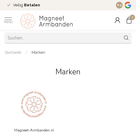
Veilig
Betalen
Ruim
16 j
8.5
0
MENU
Startseite
/
Marken
Marken
Magneet-Armbanden.nl