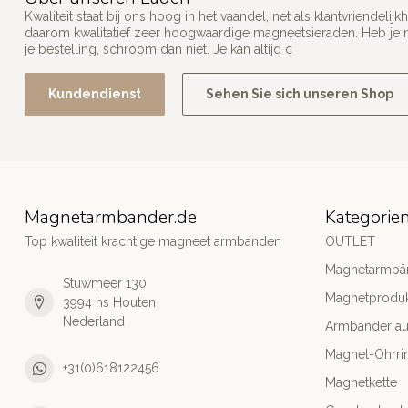
Kwaliteit staat bij ons hoog in het vaandel, net als klantvriendel
daarom kwalitatief zeer hoogwaardige magneetsieraden. Heb je n
je bestelling, schroom dan niet. Je kan altijd c
Kundendienst
Sehen Sie sich unseren Shop
Magnetarmbander.de
Kategorie
Top kwaliteit krachtige magneet armbanden
OUTLET
Magnetarmbä
Stuwmeer 130
Magnetprodu
3994 hs Houten
Nederland
Armbänder aus
Magnet-Ohrri
+31(0)618122456
Magnetkette