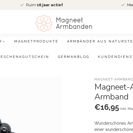
Ruim
16 jaar actief
Me
R
MAGNETPRODUKTE
ARMBÄNDER AUS NATURSTE
GESCHENKGUTSCHEIN
GERMANBLOG
KUNDENDIENS
MAGNEET-ARMBAND
Magneet-
Armband
€16,95
Inkl. Mw
Wunderschönes Armb
einer wunderschön