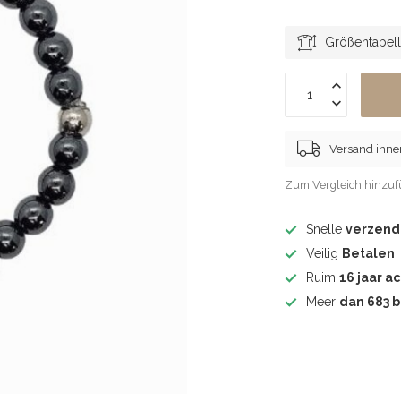
Größentabel
Versand inne
Zum Vergleich hinzu
Snelle
verzend
Veilig
Betalen
Ruim
16 jaar ac
Meer
dan 683 