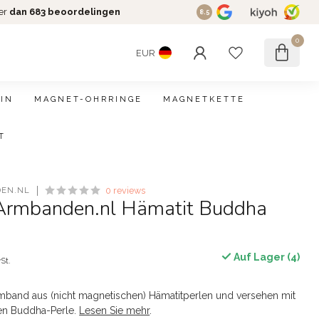
er
dan 683 beoordelingen
8.5
0
EUR
IN
MAGNET-OHRRINGE
MAGNETKETTE
T
EN.NL
0 reviews
Armbanden.nl Hämatit Buddha
Auf Lager (4)
St.
and aus (nicht magnetischen) Hämatitperlen und versehen mit
en Buddha-Perle.
Lesen Sie mehr
.