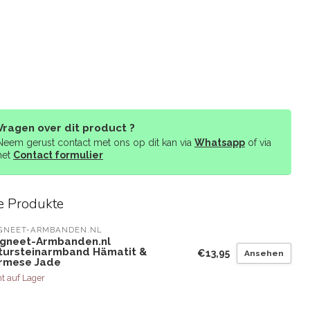
Vragen over dit product ?
Neem gerust contact met ons op dit kan via
Whatsapp
of via
het
Contact formulier
e Produkte
GNEET-ARMBANDEN.NL
gneet-Armbanden.nl
tursteinarmband Hämatit &
€13,95
Ansehen
rmese Jade
t auf Lager