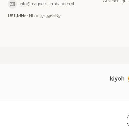
Geschenkguts
info@magneet-armbanden.nl
USt-IdNr.:
NL003713960B51