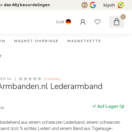
er
dan 683 beoordelingen
8.5
0
EUR
IN
MAGNET-OHRRINGE
MAGNETKETTE
T
EN.NL
0 reviews
Armbanden.nl Lederarmband
Auf Lager (3)
wSt.
bestehend aus einem schwarzen Lederband, einem schwarzen
band (100 % echtes Leder) und einem Band aus Tigerauge-