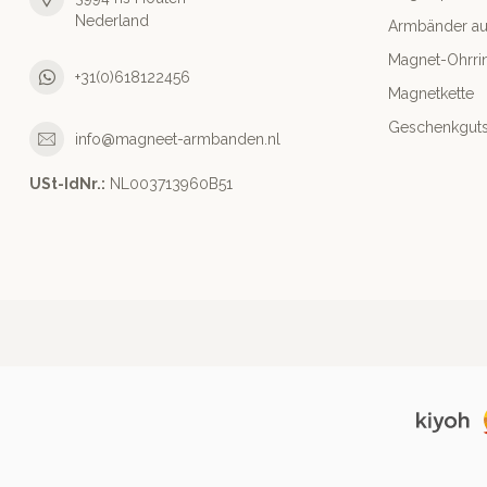
Nederland
Armbänder aus
Magnet-Ohrri
+31(0)618122456
Magnetkette
Geschenkguts
info@magneet-armbanden.nl
USt-IdNr.:
NL003713960B51