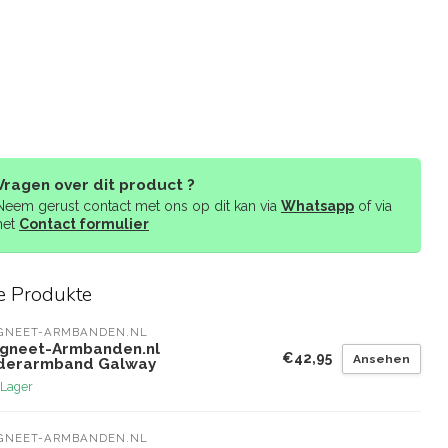
Vragen over dit product ?
Neem gerust contact met ons op dit kan via
Whatsapp
of via
het
Contact formulier
e Produkte
GNEET-ARMBANDEN.NL
gneet-Armbanden.nl
€42,95
Ansehen
derarmband Galway
 Lager
GNEET-ARMBANDEN.NL