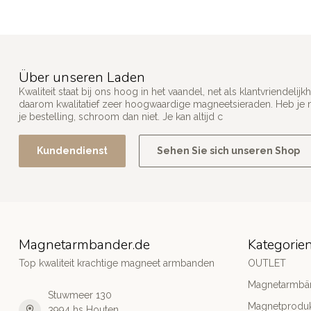
Über unseren Laden
Kwaliteit staat bij ons hoog in het vaandel, net als klantvriendel
daarom kwalitatief zeer hoogwaardige magneetsieraden. Heb je n
je bestelling, schroom dan niet. Je kan altijd c
Kundendienst
Sehen Sie sich unseren Shop
Magnetarmbander.de
Kategorie
Top kwaliteit krachtige magneet armbanden
OUTLET
Magnetarmbä
Stuwmeer 130
Magnetprodu
3994 hs Houten