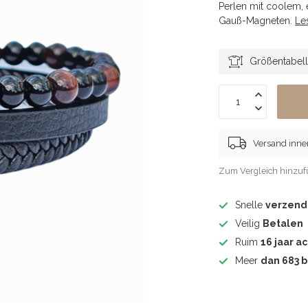
Perlen mit coolem,
Gauß-Magneten.
Le
Größentabel
Versand inne
Zum Vergleich hinzu
Snelle
verzend
Veilig
Betalen
Ruim
16 jaar ac
Meer
dan 683 