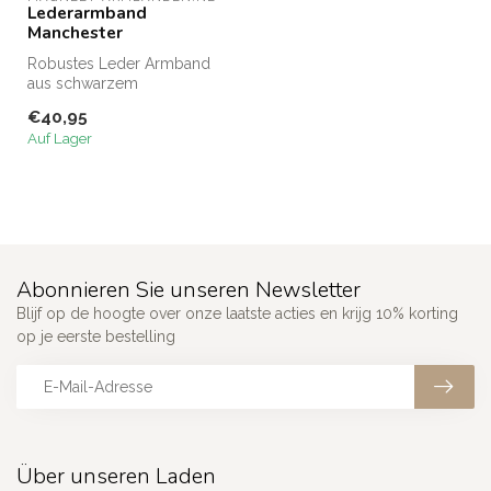
Lederarmband
Manchester
Robustes Leder Armband
aus schwarzem
geflochtenem Leder (100%
€40,95
echtes Leder) mit ...
Auf Lager
Abonnieren Sie unseren Newsletter
Blijf op de hoogte over onze laatste acties en krijg 10% korting
op je eerste bestelling
Über unseren Laden