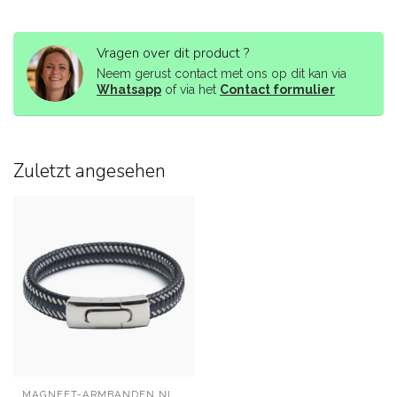
Vragen over dit product ?
Neem gerust contact met ons op dit kan via
Whatsapp
of via het
Contact formulier
Zuletzt angesehen
MAGNEET-ARMBANDEN.NL