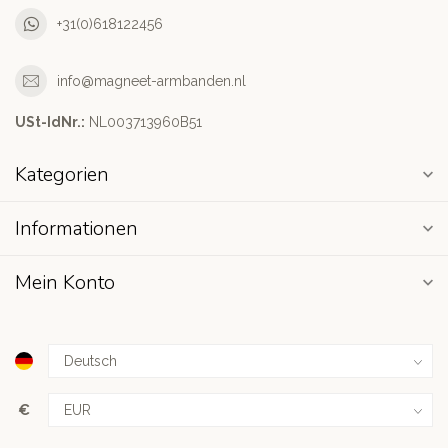
+31(0)618122456
info@magneet-armbanden.nl
USt-IdNr.:
NL003713960B51
Kategorien
Informationen
Mein Konto
€