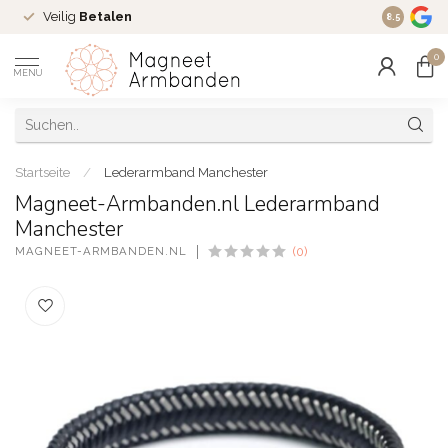
Veilig
Betalen
Ruim
16 j
8.5
0
MENU
Startseite
/
Lederarmband Manchester
Magneet-Armbanden.nl Lederarmband
Manchester
MAGNEET-ARMBANDEN.NL
(0)