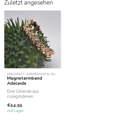
Zuletzt angesehen
MAGNEET-ARMBANDEN.NL
Magnetarmband
Adelaide
Eine Girlande aus
roségoldenen
Schmetterlingen
€54,95
Das Magnetarmband
Auf Lager
Adelaide ist e...