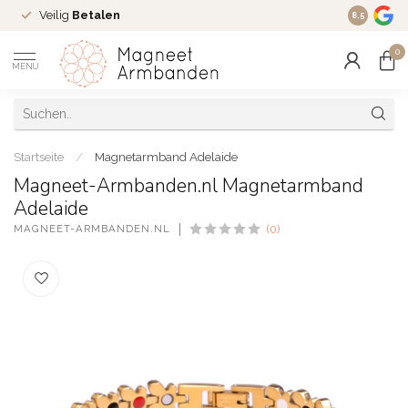
Veilig
Betalen
Ruim
16 j
8.5
0
MENU
Startseite
/
Magnetarmband Adelaide
Magneet-Armbanden.nl Magnetarmband
Adelaide
MAGNEET-ARMBANDEN.NL
(0)