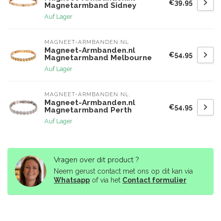
€39,95
Magnetarmband Sidney
Auf Lager
MAGNEET-ARMBANDEN.NL
Magneet-Armbanden.nl
€54,95
Magnetarmband Melbourne
Auf Lager
MAGNEET-ARMBANDEN.NL
Magneet-Armbanden.nl
€54,95
Magnetarmband Perth
Auf Lager
Vragen over dit product ?
Neem gerust contact met ons op dit kan via
Whatsapp
of via het
Contact formulier