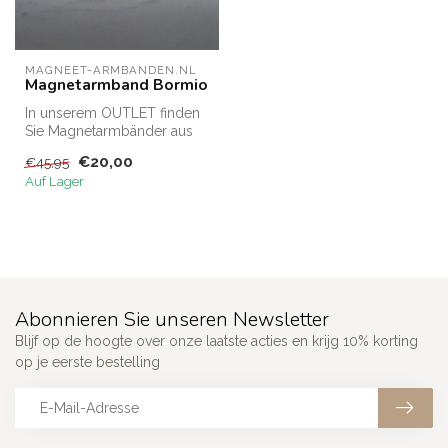
MAGNEET-ARMBANDEN.NL
Magnetarmband Bormio
In unserem OUTLET finden
Sie Magnetarmbänder aus
Restbeständen zu einem
€20,00
€45,95
reduzier...
Auf Lager
Abonnieren Sie unseren Newsletter
Blijf op de hoogte over onze laatste acties en krijg 10% korting
op je eerste bestelling