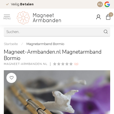
Veilig
Betalen
Ruim
16 j
8.5
0
MENU
Startseite
/
Magnetarmband Bormio
Magneet-Armbanden.nl Magnetarmband
Bormio
MAGNEET-ARMBANDEN.NL
(0)