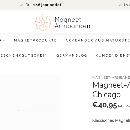
Ruim
16 jaar actief
Me
R
MAGNETPRODUKTE
ARMBÄNDER AUS NATURSTE
GESCHENKGUTSCHEIN
GERMANBLOG
KUNDENDIENS
MAGNEET-ARMBAND
Magneet-
Chicago
€40,95
Inkl. M
Klassisches Magne