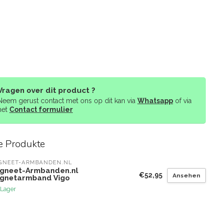
Vragen over dit product ?
Neem gerust contact met ons op dit kan via
Whatsapp
of via
het
Contact formulier
e Produkte
GNEET-ARMBANDEN.NL
gneet-Armbanden.nl
€52,95
Ansehen
gnetarmband Vigo
 Lager