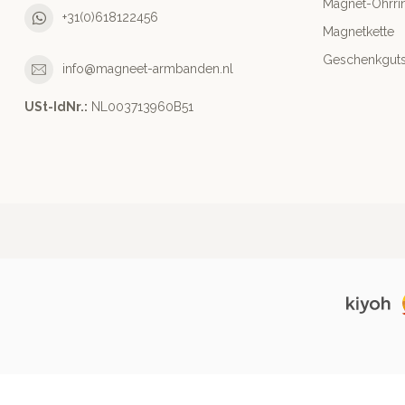
Magnet-Ohrri
+31(0)618122456
Magnetkette
Geschenkguts
info@magneet-armbanden.nl
USt-IdNr.:
NL003713960B51