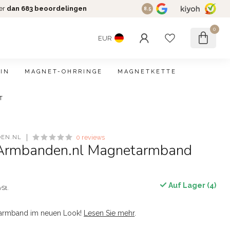
er
dan 683 beoordelingen
8.5
0
EUR
IN
MAGNET-OHRRINGE
MAGNETKETTE
T
EN.NL
0 reviews
Armbanden.nl Magnetarmband
Auf Lager (4)
wSt.
tarmband im neuen Look!
Lesen Sie mehr
.