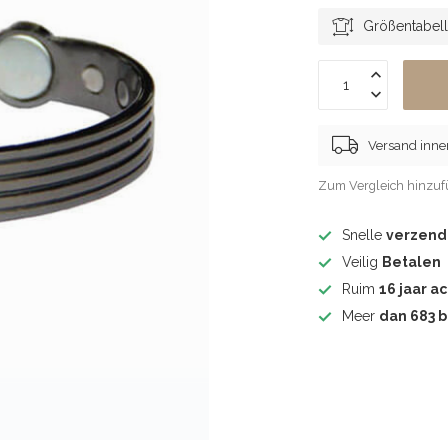
Größentabel
Versand inne
Zum Vergleich hinzu
Snelle
verzend
Veilig
Betalen
Ruim
16 jaar ac
Meer
dan 683 