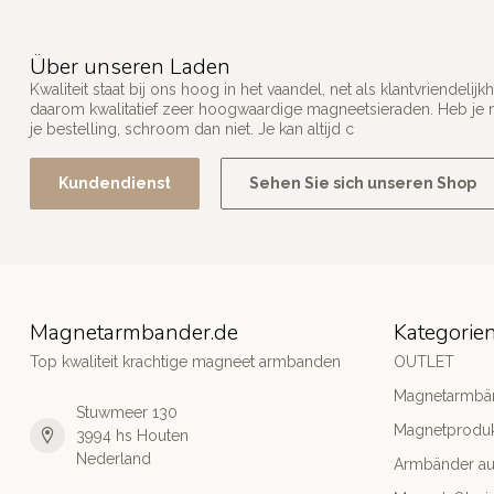
Über unseren Laden
Kwaliteit staat bij ons hoog in het vaandel, net als klantvriendel
daarom kwalitatief zeer hoogwaardige magneetsieraden. Heb je n
je bestelling, schroom dan niet. Je kan altijd c
Kundendienst
Sehen Sie sich unseren Shop
Magnetarmbander.de
Kategorie
Top kwaliteit krachtige magneet armbanden
OUTLET
Magnetarmbä
Stuwmeer 130
Magnetprodu
3994 hs Houten
Nederland
Armbänder aus