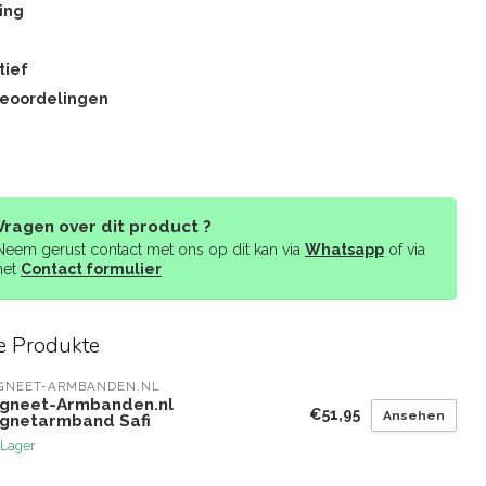
ing
tief
beoordelingen
Vragen over dit product ?
Neem gerust contact met ons op dit kan via
Whatsapp
of via
het
Contact formulier
e Produkte
GNEET-ARMBANDEN.NL
gneet-Armbanden.nl
€51,95
Ansehen
gnetarmband Safi
 Lager