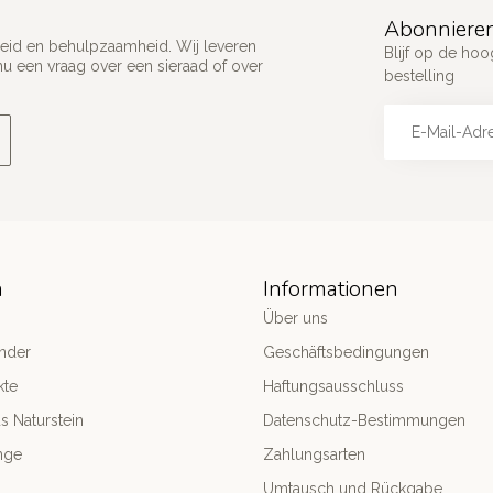
Abonnieren
ijkheid en behulpzaamheid. Wij leveren
Blijf op de hoo
u een vraag over een sieraad of over
bestelling
n
Informationen
Über uns
nder
Geschäftsbedingungen
kte
Haftungsausschluss
 Naturstein
Datenschutz-Bestimmungen
nge
Zahlungsarten
Umtausch und Rückgabe