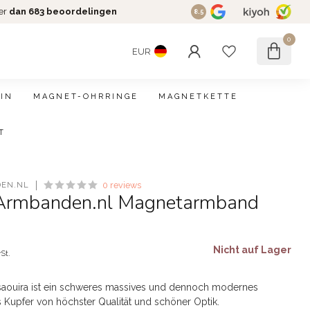
er
dan 683 beoordelingen
8.5
0
EUR
IN
MAGNET-OHRRINGE
MAGNETKETTE
T
EN.NL
0 reviews
Armbanden.nl Magnetarmband
Nicht auf Lager
St.
ouira ist ein schweres massives und dennoch modernes
Kupfer von höchster Qualität und schöner Optik.