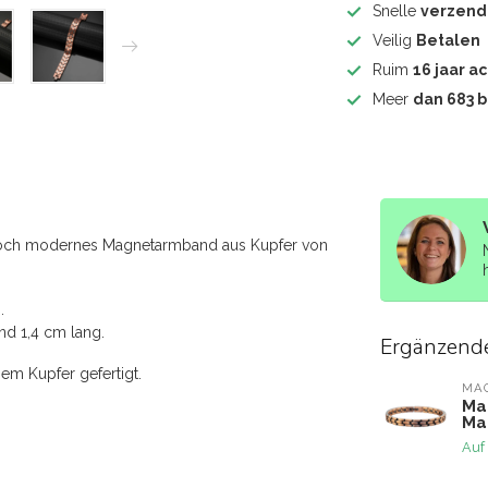
Snelle
verzend
Veilig
Betalen
Ruim
16 jaar ac
Meer
dan 683 
noch modernes Magnetarmband aus Kupfer von
.
nd 1,4 cm lang.
Ergänzend
em Kupfer gefertigt.
MA
Ma
Ma
Auf