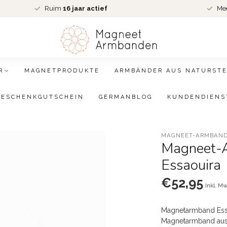
Ruim
16 jaar actief
Me
R
MAGNETPRODUKTE
ARMBÄNDER AUS NATURSTE
GESCHENKGUTSCHEIN
GERMANBLOG
KUNDENDIENS
MAGNEET-ARMBAND
Magneet-
Essaouira
€52,95
Inkl. Mw
Magnetarmband Essa
Magnetarmband aus 