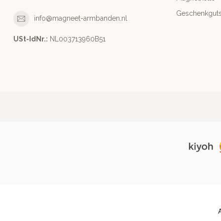
Geschenkguts
info@magneet-armbanden.nl
USt-IdNr.:
NL003713960B51