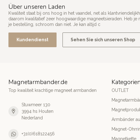
Über unseren Laden
Kwaliteit staat bij ons hoog in het vaandel, net als klantvriendel
daarom kwalitatief zeer hoogwaardige magneetsieraden. Heb je n
je bestelling, schroom dan niet. Je kan altijd c
Kundendienst
Sehen Sie sich unseren Shop
Magnetarmbander.de
Kategorie
Top kwaliteit krachtige magneet armbanden
OUTLET
Magnetarmbä
Stuwmeer 130
Magnetprodu
3994 hs Houten
Nederland
Armbänder aus
Magnet-Ohrri
+31(0)618122456
Magnetkette