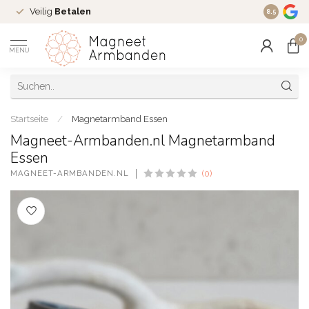
Veilig
Betalen
Ruim
16 j
8.5
0
MENU
Startseite
/
Magnetarmband Essen
Magneet-Armbanden.nl Magnetarmband
Essen
MAGNEET-ARMBANDEN.NL
(0)