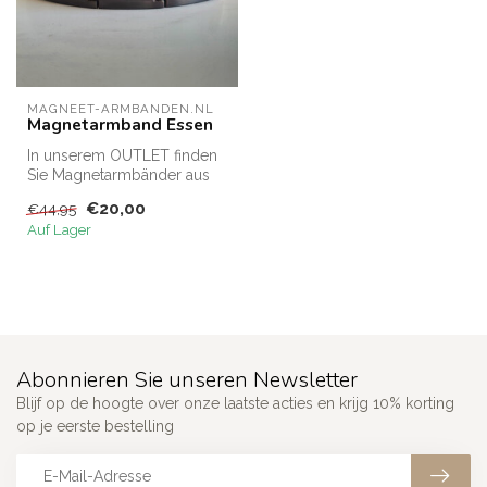
MAGNEET-ARMBANDEN.NL
Magnetarmband Essen
In unserem OUTLET finden
Sie Magnetarmbänder aus
Restbeständen zu einem
€20,00
€44,95
reduzier...
Auf Lager
Abonnieren Sie unseren Newsletter
Blijf op de hoogte over onze laatste acties en krijg 10% korting
op je eerste bestelling