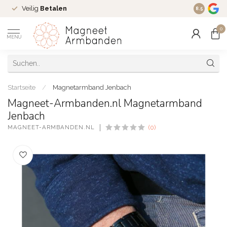
Veilig
Betalen
Ruim
16 j
8.5
0
MENU
Startseite
/
Magnetarmband Jenbach
Magneet-Armbanden.nl Magnetarmband
Jenbach
MAGNEET-ARMBANDEN.NL
(0)