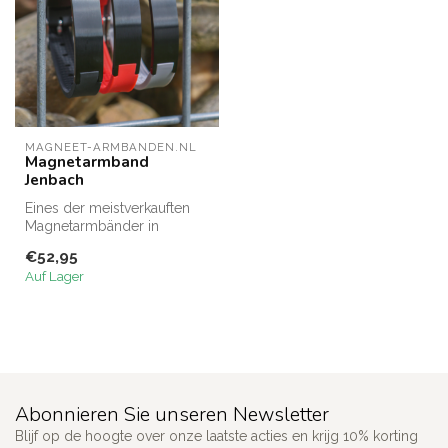
MAGNEET-ARMBANDEN.NL
Magnetarmband
Jenbach
Eines der meistverkauften
Magnetarmbänder in
unserer Kollektion ist dieses
€52,95
robus...
Auf Lager
Abonnieren Sie unseren Newsletter
Blijf op de hoogte over onze laatste acties en krijg 10% korting