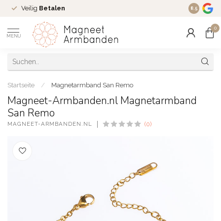
Veilig
Betalen
Ruim
16 j
8.5
0
MENU
Startseite
/
Magnetarmband San Remo
Magneet-Armbanden.nl Magnetarmband
San Remo
MAGNEET-ARMBANDEN.NL
(0)