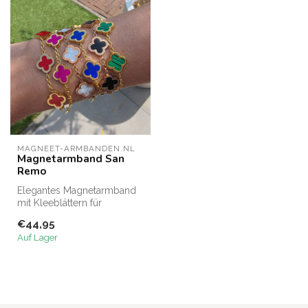
MAGNEET-ARMBANDEN.NL
Magnetarmband San
Remo
Elegantes Magnetarmband
mit Kleeblättern für
stilbewusste Frauen. Aus
€44,95
hochwertig...
Auf Lager