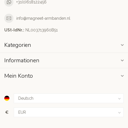
+31(0)618122456
info@magneet-armbanden.nl
USt-IdNr.:
NL003713960B51
Kategorien
Informationen
Mein Konto
€