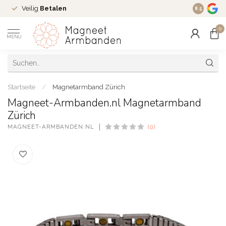
Veilig
Betalen
Ruim
16 j
8.5
0
MENU
Startseite
/
Magnetarmband Zürich
Magneet-Armbanden.nl Magnetarmband
Zürich
MAGNEET-ARMBANDEN.NL
(0)