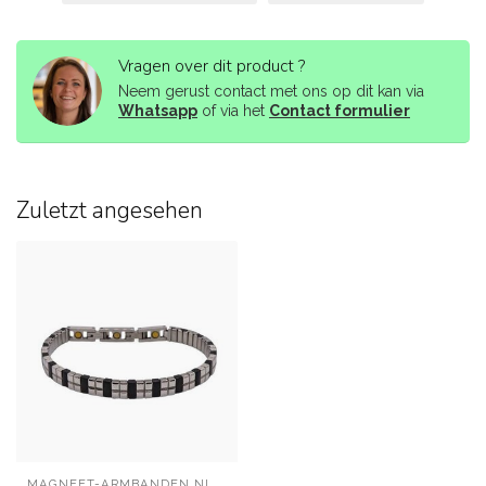
Vragen over dit product ?
Neem gerust contact met ons op dit kan via
Whatsapp
of via het
Contact formulier
Zuletzt angesehen
MAGNEET-ARMBANDEN.NL