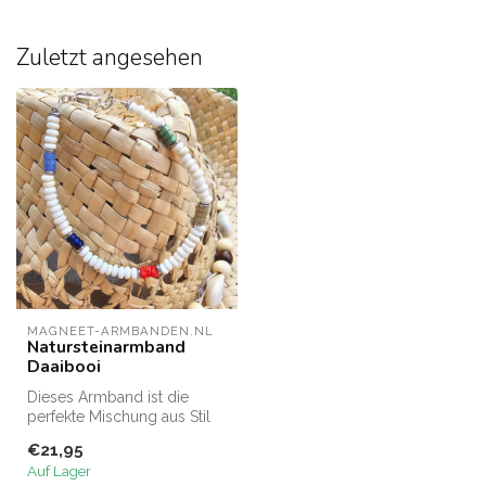
Zuletzt angesehen
MAGNEET-ARMBANDEN.NL
Natursteinarmband
Daaibooi
Dieses Armband ist die
perfekte Mischung aus Stil
und Bedeutung, mit Perlen
€21,95
aus ...
Auf Lager