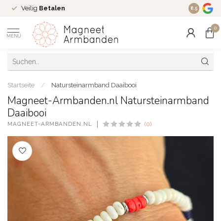
Veilig
Betalen
Ruim
16 j
8.5
0
MENU
Startseite
/
Natursteinarmband Daaibooi
Magneet-Armbanden.nl Natursteinarmband
Daaibooi
MAGNEET-ARMBANDEN.NL
(0)