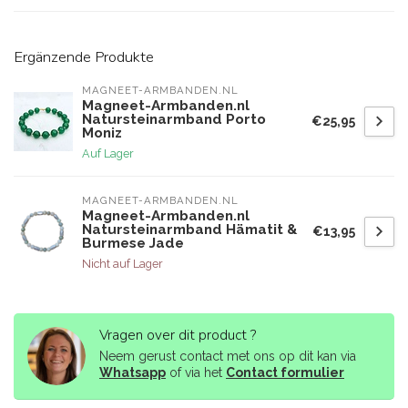
Ergänzende Produkte
MAGNEET-ARMBANDEN.NL
Magneet-Armbanden.nl
Natursteinarmband Porto
€25,95
Moniz
Auf Lager
MAGNEET-ARMBANDEN.NL
Magneet-Armbanden.nl
Natursteinarmband Hämatit &
€13,95
Burmese Jade
Nicht auf Lager
Vragen over dit product ?
Neem gerust contact met ons op dit kan via
Whatsapp
of via het
Contact formulier