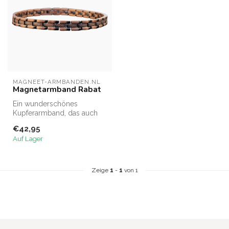
MAGNEET-ARMBANDEN.NL
Magnetarmband Rabat
Ein wunderschönes
Kupferarmband, das auch
als Fußkette getragen
€42,95
werden kann.
Auf Lager
Zeige
1
-
1
von 1