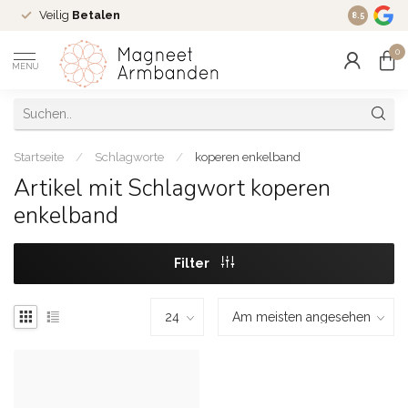
Veilig
Betalen
Ruim
16 j
8.5
0
MENU
Startseite
/
Schlagworte
/
koperen enkelband
Artikel mit Schlagwort koperen
enkelband
Filter