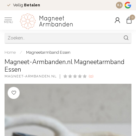
Veilig
Betalen
Ruim
16 j
8.5
0
MENU
Home
/
Magneetarmband Essen
Magneet-Armbanden.nl Magneetarmband
Essen
MAGNEET-ARMBANDEN.NL
(0)