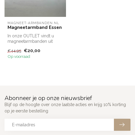
MAGNEET-ARMBANDEN.NL
Magneetarmband Essen
In onze OUTLET vindt u
magneetarmbanden uit
restpartijen tegen een
€20,00
€44,95
gereduceerd t...
Op voorraad
Abonneer je op onze nieuwsbrief
Blijf op de hoogte over onze laatste acties en krijg 10% korting
op je eerste bestelling