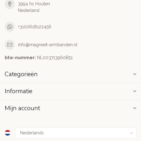
3994 hs Houten
Nederland
+31(0)618122456
info@magneet-armbanden.nl
btw-nummer:
NL003713960B51
Categorieën
Informatie
Mijn account