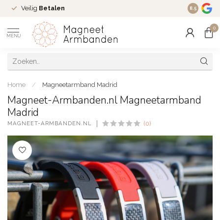
Veilig
Betalen
Ruim
16 j
8.5
0
MENU
Home
/
Magneetarmband Madrid
Magneet-Armbanden.nl Magneetarmband
Madrid
MAGNEET-ARMBANDEN.NL
(0)