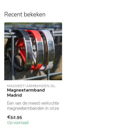
Recent bekeken
MAGNEET-ARMBANDEN.NL
Magneetarmband
Madrid
Een van de meest verkochte
magneetarmbanden in onze
collectie is deze stoere
€52,95
ma...
Op voorraad