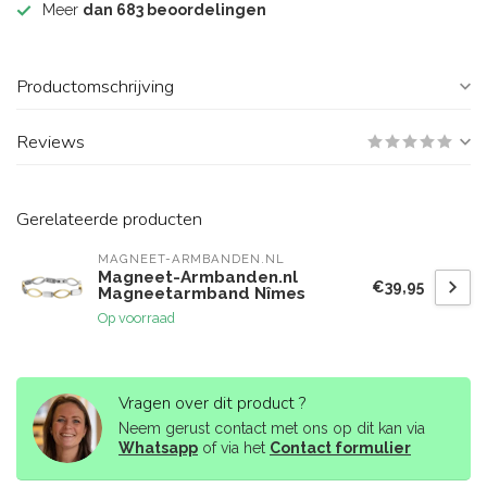
Meer
dan 683 beoordelingen
Productomschrijving
Reviews
Gerelateerde producten
MAGNEET-ARMBANDEN.NL
Magneet-Armbanden.nl
€39,95
Magneetarmband Nîmes
Op voorraad
Vragen over dit product ?
Neem gerust contact met ons op dit kan via
Whatsapp
of via het
Contact formulier