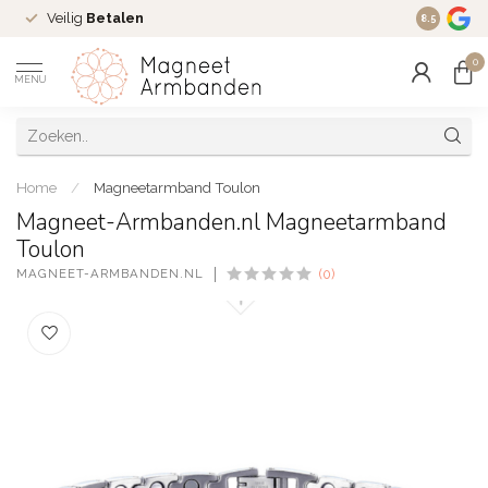
Veilig
Betalen
Ruim
16 j
8.5
0
MENU
Home
/
Magneetarmband Toulon
Magneet-Armbanden.nl Magneetarmband
Toulon
MAGNEET-ARMBANDEN.NL
(0)