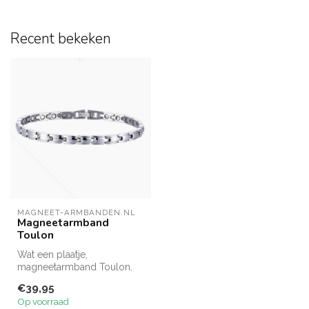
Recent bekeken
MAGNEET-ARMBANDEN.NL
Magneetarmband
Toulon
Wat een plaatje,
magneetarmband Toulon.
Een eenvoudig maar
€39,95
prachtige zilverkleu...
Op voorraad