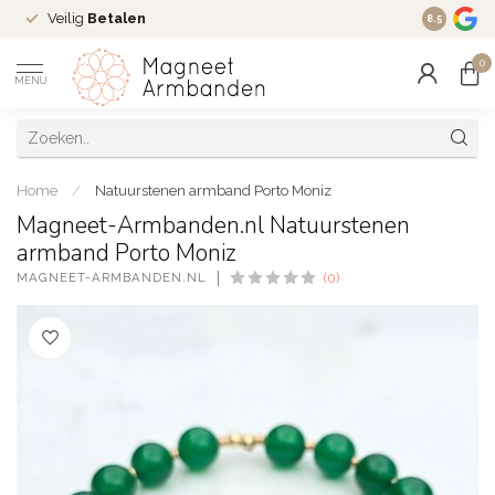
Veilig
Betalen
Ruim
16 j
8.5
0
MENU
Home
/
Natuurstenen armband Porto Moniz
Magneet-Armbanden.nl Natuurstenen
armband Porto Moniz
MAGNEET-ARMBANDEN.NL
(0)