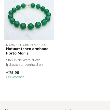
MAGNEET-ARMBANDEN.NL
Natuurstenen armband
Porto Moniz
Stap in de wereld van
tijdloze schoonheid en
innerlijke kracht met onze
€25,95
betovere...
Op voorraad