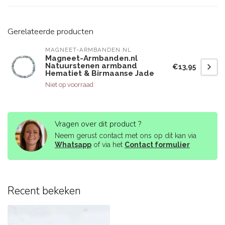
Gerelateerde producten
MAGNEET-ARMBANDEN.NL
Magneet-Armbanden.nl
Natuurstenen armband
€13,95
Hematiet & Birmaanse Jade
Niet op voorraad
Vragen over dit product ?
Neem gerust contact met ons op dit kan via
Whatsapp
of via het
Contact formulier
Recent bekeken