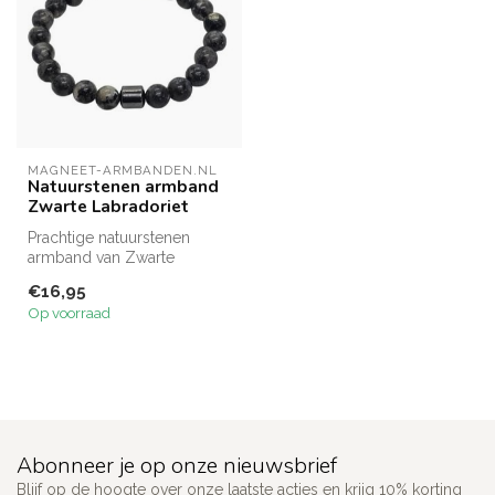
MAGNEET-ARMBANDEN.NL
Natuurstenen armband
Zwarte Labradoriet
Prachtige natuurstenen
armband van Zwarte
Labradoriet kralen mét
€16,95
hematiet tussen...
Op voorraad
Abonneer je op onze nieuwsbrief
Blijf op de hoogte over onze laatste acties en krijg 10% korting