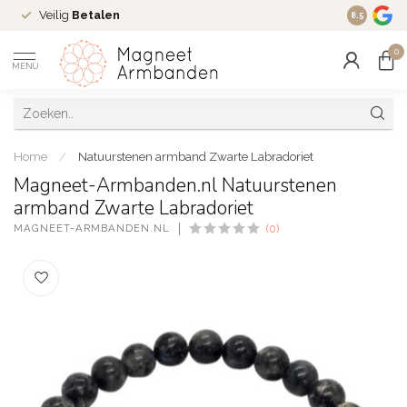
Veilig
Betalen
Ruim
16 j
8.5
0
MENU
Home
/
Natuurstenen armband Zwarte Labradoriet
Magneet-Armbanden.nl Natuurstenen
armband Zwarte Labradoriet
MAGNEET-ARMBANDEN.NL
(0)