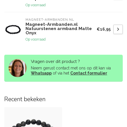
Op voorraad
MAGNEET-ARMBANDEN.NL
Magneet-Armbanden.nl
Natuurstenen armband Matte
€16,95
Onyx
Op voorraad
Vragen over dit product ?
Neem gerust contact met ons op dit kan via
Whatsapp
of via het
Contact formulier
Recent bekeken