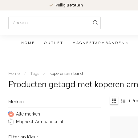
Veilig
Betalen
HOME
OUTLET
MAGNEETARMBANDEN
Home
/
Tags
/
koperen armband
Producten getagd met koperen a
1
Pro
Merken
Alle merken
Magneet-Armbanden.nl
Filter op Kleur