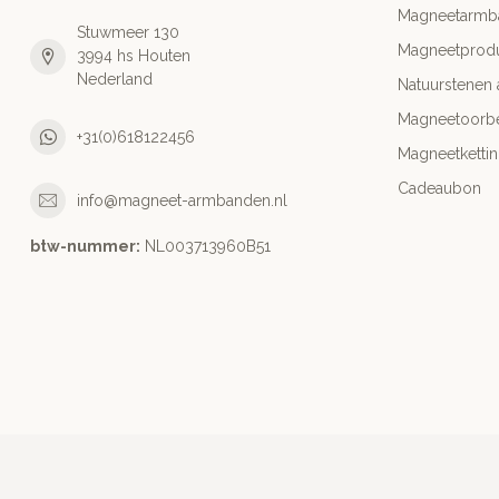
Magneetarmb
Stuwmeer 130
Magneetprod
3994 hs Houten
Nederland
Natuurstenen
Magneetoorbe
+31(0)618122456
Magneetketti
Cadeaubon
info@magneet-armbanden.nl
btw-nummer:
NL003713960B51