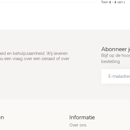
Toon
1
-
1
van 1
Abonneer j
ijkheid en behulpzaamheid. Wij leveren
Blijf op de hoo
u een vraag over een sieraad of over
bestelling
ën
Informatie
Over ons