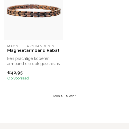
MAGNEET-ARMBANDEN.NL
Magneetarmband Rabat
Een prachtige koperen
armband die ook geschikt is
om als enkelband te
€42,95
dragen.
Op voorraad
Toon
1
-
1
van 1