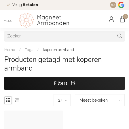
Veilig
Betalen
Ruim
16 j
8.5
0
MENU
Home
/
Tags
/
koperen armband
Producten getagd met koperen
armband
Filters