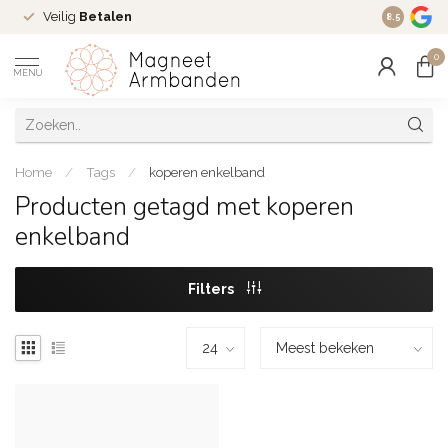
Veilig
Betalen
Ruim
16 j
8.5
0
MENU
Home
/
Tags
/
koperen enkelband
Producten getagd met koperen
enkelband
Filters