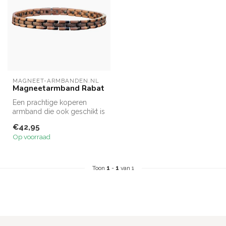
MAGNEET-ARMBANDEN.NL
Magneetarmband Rabat
Een prachtige koperen
armband die ook geschikt is
om als enkelband te
€42,95
dragen.
Op voorraad
Toon
1
-
1
van 1