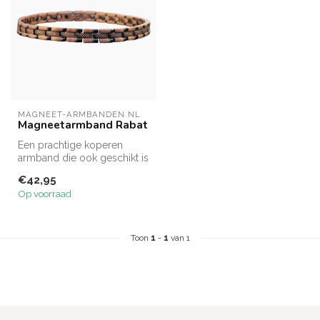
MAGNEET-ARMBANDEN.NL
Magneetarmband Rabat
Een prachtige koperen
armband die ook geschikt is
om als enkelband te
€42,95
dragen.
Op voorraad
Toon
1
-
1
van 1