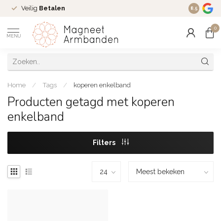
Veilig
Betalen
Ruim
16 j
8.5
0
MENU
Home
/
Tags
/
koperen enkelband
Producten getagd met koperen
enkelband
Filters