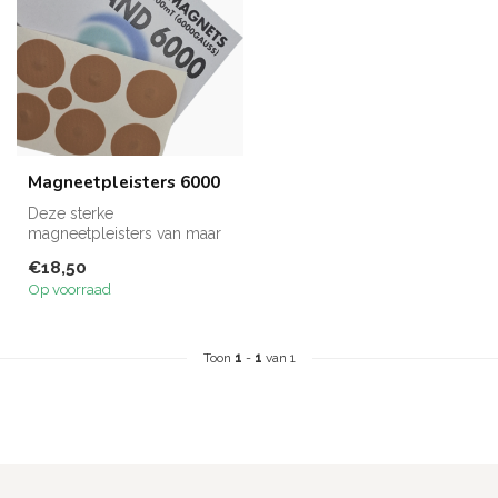
Magneetpleisters 6000
Deze sterke
magneetpleisters van maar
liefst 6000Gauss zijn ideaal
€18,50
om lokaal pij...
Op voorraad
Toon
1
-
1
van 1