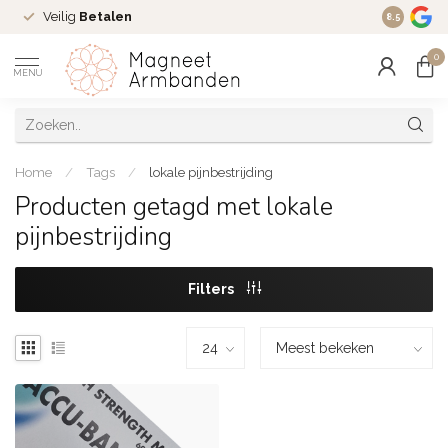
Veilig
Betalen
Ruim
16 j
8.5
0
MENU
Home
/
Tags
/
lokale pijnbestrijding
Producten getagd met lokale
pijnbestrijding
Filters