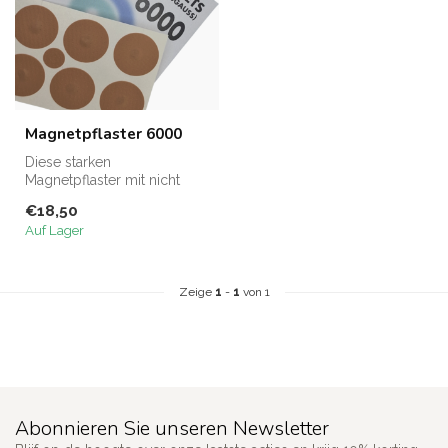
Magnetpflaster 6000
Diese starken
Magnetpflaster mit nicht
weniger als 6000 Gauss
€18,50
sind ideal zur lok...
Auf Lager
Zeige
1
-
1
von 1
Abonnieren Sie unseren Newsletter