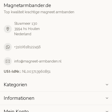
Magnetarmbander.de
Top kwaliteit krachtige magneet armbanden
Stuwmeer 130
3994 hs Houten
Nederland
+31(0)618122456
info@magneet-armbanden.nl
USt-IdNr.:
NL003713960B51
Kategorien
Informationen
Mein Konto