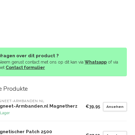
Vragen over dit product ?
Neem gerust contact met ons op dit kan via
Whatsapp
of via
het
Contact formulier
e Produkte
GNEET-ARMBANDEN.NL
gneet-Armbanden.nl Magnetherz
€39,95
Ansehen
 Lager
gnetischer Patch 2500