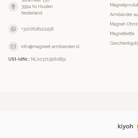
Stuwmeer 130
Magnetprodu
3994 hs Houten
Nederland
Armbänder aus
Magnet-Ohrri
+31(0)618122456
Magnetkette
Geschenkguts
info@magneet-armbanden.nl
USt-IdNr.:
NL003713960B51