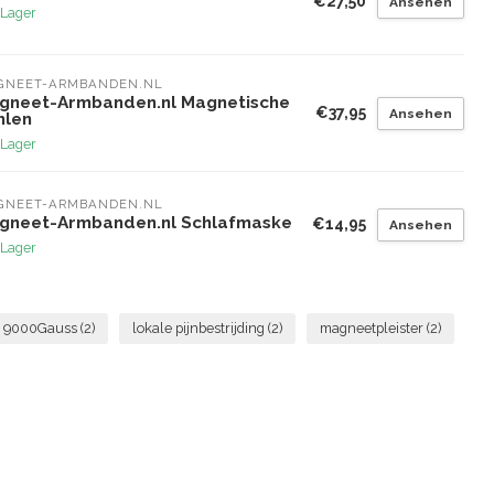
€27,50
Ansehen
 Lager
GNEET-ARMBANDEN.NL
gneet-Armbanden.nl Magnetische
€37,95
Ansehen
hlen
 Lager
GNEET-ARMBANDEN.NL
gneet-Armbanden.nl Schlafmaske
€14,95
Ansehen
 Lager
9000Gauss
(2)
lokale pijnbestrijding
(2)
magneetpleister
(2)