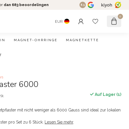
er
dan 683 beoordelingen
8.5
0
EUR
IN
MAGNET-OHRRINGE
MAGNETKETTE
T
ws
aster 6000
Auf Lager (1)
St.
tpflaster mit nicht weniger als 6000 Gauss sind ideal zur lokalen
aster pro Set zu 6 Stück.
Lesen Sie mehr
.