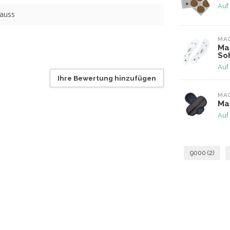
Auf
Gauss
MA
Ma
So
Auf
Ihre Bewertung hinzufügen
MA
Ma
Auf
9000
(2)