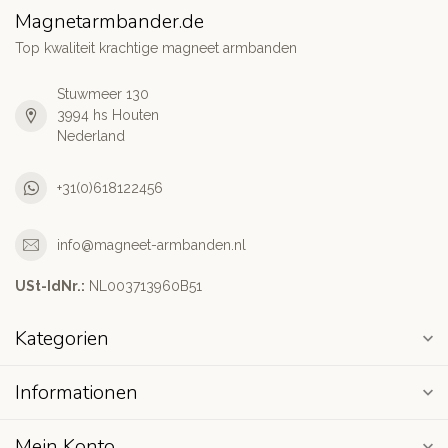
Magnetarmbander.de
Top kwaliteit krachtige magneet armbanden
Stuwmeer 130
3994 hs Houten
Nederland
+31(0)618122456
info@magneet-armbanden.nl
USt-IdNr.:
NL003713960B51
Kategorien
Informationen
Mein Konto