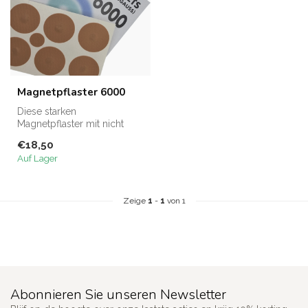
Magnetpflaster 6000
Diese starken
Magnetpflaster mit nicht
weniger als 6000 Gauss
€18,50
sind ideal zur lok...
Auf Lager
Zeige
1
-
1
von 1
Abonnieren Sie unseren Newsletter