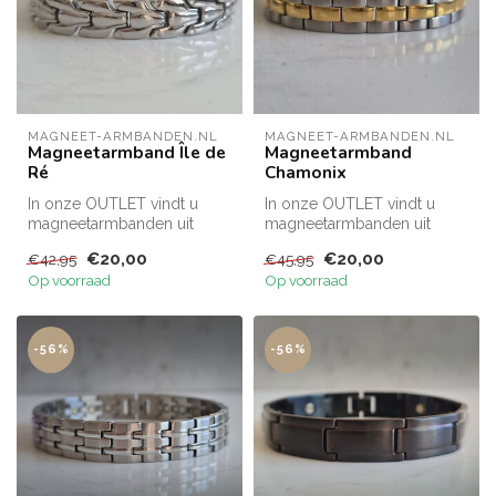
MAGNEET-ARMBANDEN.NL
MAGNEET-ARMBANDEN.NL
Magneetarmband Île de
Magneetarmband
Ré
Chamonix
In onze OUTLET vindt u
In onze OUTLET vindt u
magneetarmbanden uit
magneetarmbanden uit
restpartijen tegen een
restpartijen tegen een
€20,00
€20,00
€42,95
€45,95
gereduceerd t...
gereduceerd t...
Op voorraad
Op voorraad
-56%
-56%