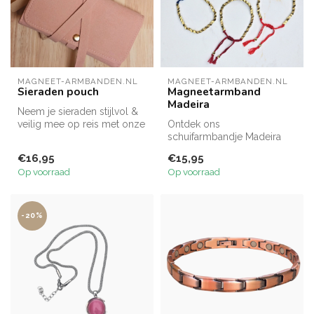
MAGNEET-ARMBANDEN.NL
MAGNEET-ARMBANDEN.NL
Sieraden pouch
Magneetarmband
Madeira
Neem je sieraden stijlvol &
veilig mee op reis met onze
Ontdek ons
luxe sieraden pouch. Voo...
schuifarmbandje Madeira
Dit armbandje met koperen
€16,95
€15,95
kraaltjes geeft el...
Op voorraad
Op voorraad
-20%