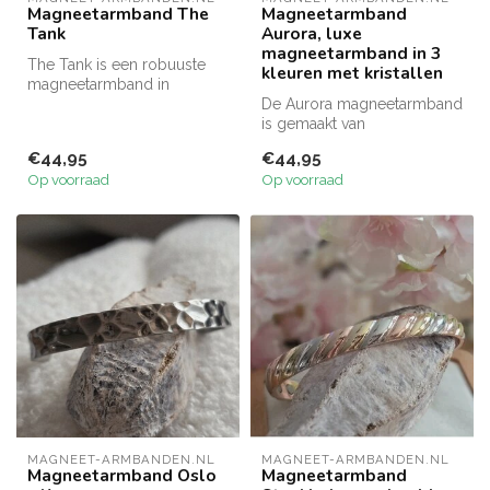
Magneetarmband The
Magneetarmband
Tank
Aurora, luxe
magneetarmband in 3
The Tank is een robuuste
kleuren met kristallen
magneetarmband in
gunpowder kleur, gekozen
De Aurora magneetarmband
door onze vo...
is gemaakt van
hypoallergeen stainless
€44,95
€44,95
steel en verkrij...
Op voorraad
Op voorraad
MAGNEET-ARMBANDEN.NL
MAGNEET-ARMBANDEN.NL
Magneetarmband Oslo
Magneetarmband