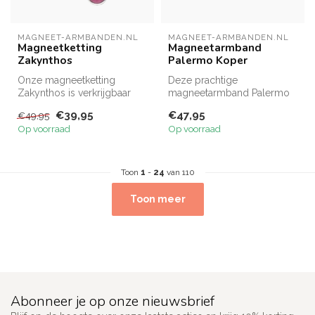
MAGNEET-ARMBANDEN.NL
MAGNEET-ARMBANDEN.NL
Magneetketting
Magneetarmband
Zakynthos
Palermo Koper
Onze magneetketting
Deze prachtige
Zakynthos is verkrijgbaar
magneetarmband Palermo
met ofwel een prachtige
nu ook verkrijgbaar in een
€39,95
€47,95
€49,95
blauwe of ...
prachtige kope...
Op voorraad
Op voorraad
Toon
1
-
24
van 110
Toon meer
Abonneer je op onze nieuwsbrief