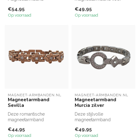
Casablanca: een stoere
dames combineert stijlvolle
€54,95
€49,95
koperen armband met 44
looks. Het warme g...
Op voorraad
Op voorraad
magneten ...
MAGNEET-ARMBANDEN.NL
MAGNEET-ARMBANDEN.NL
Magneetarmband
Magneetarmband
Sevilla
Murcia zilver
Deze romantische
Deze stijlvolle
magneetarmband
magneetarmband
combineert een verfijnd
combineert mode met
€44,95
€49,95
bloemendesign met
functionaliteit. Het
Op voorraad
Op voorraad
magnet...
moderne,...