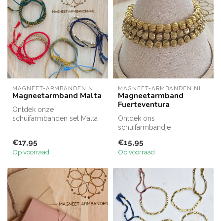
MAGNEET-ARMBANDEN.NL
MAGNEET-ARMBANDEN.NL
Magneetarmband Malta
Magneetarmband
Fuerteventura
Ontdek onze
schuifarmbanden set Malta
Ontdek ons
Maak je look compleet met
schuifarmbandje
deze 4 setjes k...
Fuerteventura
€17,95
€15,95
Dit armbandje met bewerkte
Op voorraad
Op voorraad
koperen kra...