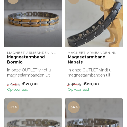
MAGNEET-ARMBANDEN.NL
MAGNEET-ARMBANDEN.NL
Magneetarmband
Magneetarmband
Bormio
Napels
In onze OUTLET vindt u
In onze OUTLET vindt u
magneetarmbanden uit
magneetarmbanden uit
restpartijen tegen een
restpartijen tegen een
€20,00
€20,00
€45,95
€46,95
gereduceerd t...
gereduceerd t...
Op voorraad
Op voorraad
-53%
-56%