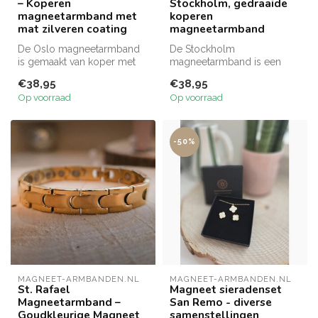
– Koperen
Stockholm, gedraaide
magneetarmband met
koperen
mat zilveren coating
magneetarmband
De Oslo magneetarmband
De Stockholm
is gemaakt van koper met
magneetarmband is een
een matte zilveren coating
elegante, gedraaide
€38,95
€38,95
en ee...
koperarmband in drie
Op voorraad
Op voorraad
harm...
-50%
MAGNEET-ARMBANDEN.NL
MAGNEET-ARMBANDEN.NL
St. Rafael
Magneet sieradenset
Magneetarmband –
San Remo - diverse
Goudkleurige Magneet
samenstellingen