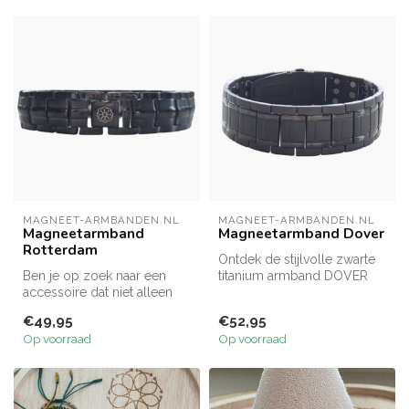
MAGNEET-ARMBANDEN.NL
MAGNEET-ARMBANDEN.NL
Magneetarmband
Magneetarmband Dover
Rotterdam
Ontdek de stijlvolle zwarte
Ben je op zoek naar een
titanium armband DOVER
accessoire dat niet alleen
met krachtige magneten.
mooi is, maar ook iets
Elega...
€49,95
€52,95
extra’...
Op voorraad
Op voorraad