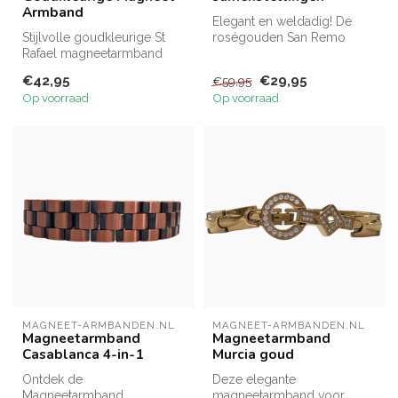
Armband
Elegant en weldadig! De
Stijlvolle goudkleurige St
roségouden San Remo
Rafael magneetarmband
oorbellen met witte klaver
hoogwaardige chirurgisch
zijn voor...
€42,95
€29,95
€59,95
staal....
Op voorraad
Op voorraad
MAGNEET-ARMBANDEN.NL
MAGNEET-ARMBANDEN.NL
Magneetarmband
Magneetarmband
Casablanca 4-in-1
Murcia goud
Ontdek de
Deze elegante
Magneetarmband
magneetarmband voor