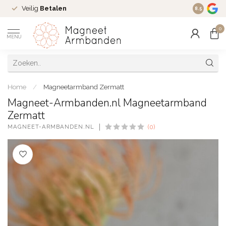
Veilig
Betalen
Ruim
16 j
8.5
0
MENU
Home
/
Magneetarmband Zermatt
Magneet-Armbanden.nl Magneetarmband
Zermatt
MAGNEET-ARMBANDEN.NL
(0)