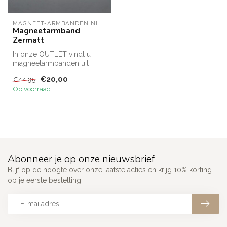
MAGNEET-ARMBANDEN.NL
Magneetarmband
Zermatt
In onze OUTLET vindt u
magneetarmbanden uit
restpartijen tegen een
€20,00
€44,95
gereduceerd t...
Op voorraad
Abonneer je op onze nieuwsbrief
Blijf op de hoogte over onze laatste acties en krijg 10% korting
op je eerste bestelling