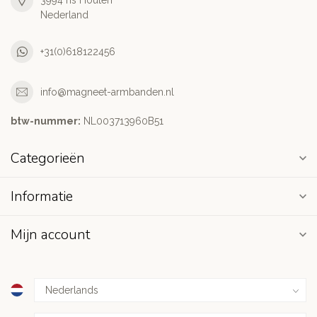
3994 hs Houten
Nederland
+31(0)618122456
info@magneet-armbanden.nl
btw-nummer:
NL003713960B51
Categorieën
Informatie
Mijn account