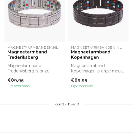
MAGNEET-ARMBANDEN.NL
MAGNEET-ARMBANDEN.NL
Magneetarmband
Magneetarmband
Frederiksberg
Kopenhagen
Magneetarmband
Magneetarmband
Frederiksberg is onze
Kopenhagen is onze meest
meest complete armband
complete armband en met
€89,95
€89,95
en met recht een kra...
recht een kracht...
Op voorraad
Op voorraad
Toon
1
-
2
van 2