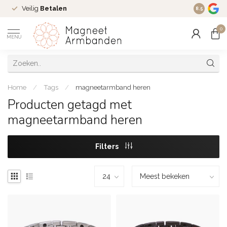
Veilig
Betalen
Ruim
16 j
8.5
0
MENU
Home
/
Tags
/
magneetarmband heren
Producten getagd met
magneetarmband heren
Filters