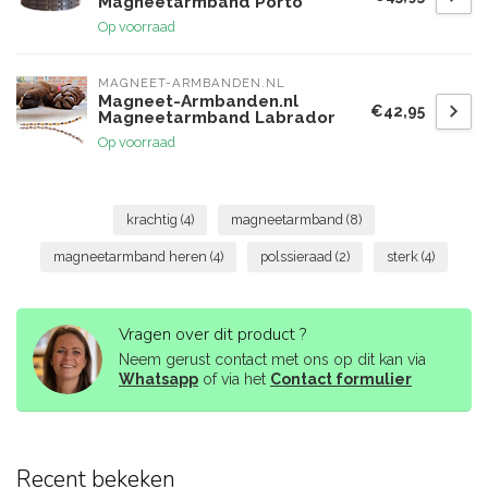
Magneetarmband Porto
Op voorraad
MAGNEET-ARMBANDEN.NL
Magneet-Armbanden.nl
€42,95
Magneetarmband Labrador
Op voorraad
krachtig
(4)
magneetarmband
(8)
magneetarmband heren
(4)
polssieraad
(2)
sterk
(4)
Vragen over dit product ?
Neem gerust contact met ons op dit kan via
Whatsapp
of via het
Contact formulier
Recent bekeken