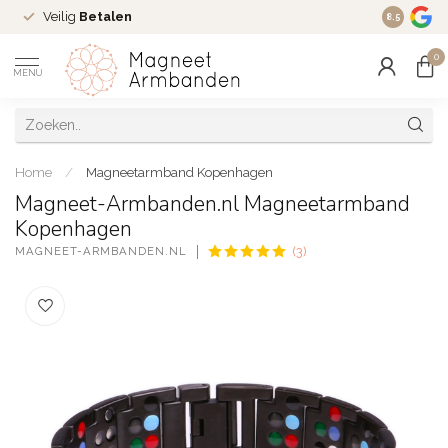
Veilig
Betalen
Ruim
16 j
8.5
0
MENU
Home
/
Magneetarmband Kopenhagen
Magneet-Armbanden.nl Magneetarmband
Kopenhagen
MAGNEET-ARMBANDEN.NL
(3)