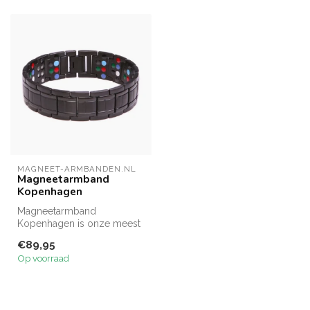
MAGNEET-ARMBANDEN.NL
Magneetarmband
Kopenhagen
Magneetarmband
Kopenhagen is onze meest
complete armband en met
€89,95
recht een kracht...
Op voorraad