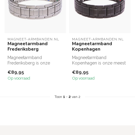
MAGNEET-ARMBANDEN.NL
MAGNEET-ARMBANDEN.NL
Magneetarmband
Magneetarmband
Frederiksberg
Kopenhagen
Magneetarmband
Magneetarmband
Frederiksberg is onze
Kopenhagen is onze meest
meest complete armband
complete armband en met
€89,95
€89,95
en met recht een kra...
recht een kracht...
Op voorraad
Op voorraad
Toon
1
-
2
van 2