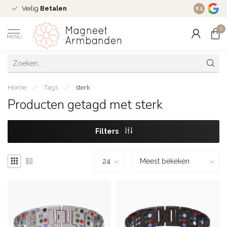
Veilig
Betalen
Ruim
16 j
8.5
0
MENU
Home
/
Tags
/
sterk
Producten getagd met sterk
Filters