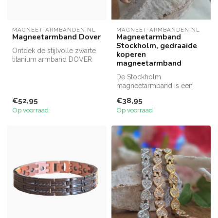
MAGNEET-ARMBANDEN.NL
MAGNEET-ARMBANDEN.NL
Magneetarmband Dover
Magneetarmband
Stockholm, gedraaide
Ontdek de stijlvolle zwarte
koperen
titanium armband DOVER
magneetarmband
met krachtige magneten.
Elega...
De Stockholm
magneetarmband is een
elegante, gedraaide
€52,95
€38,95
koperarmband in drie
Op voorraad
Op voorraad
harm...