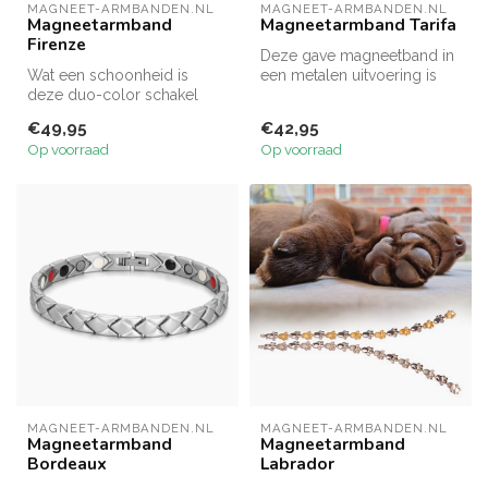
MAGNEET-ARMBANDEN.NL
MAGNEET-ARMBANDEN.NL
Magneetarmband
Magneetarmband Tarifa
Firenze
Deze gave magneetband in
Wat een schoonheid is
een metalen uitvoering is
deze duo-color schakel
voorzien van krachtige
magneetarmband met roze
2500Ga...
€49,95
€42,95
en witte st...
Op voorraad
Op voorraad
MAGNEET-ARMBANDEN.NL
MAGNEET-ARMBANDEN.NL
Magneetarmband
Magneetarmband
Bordeaux
Labrador