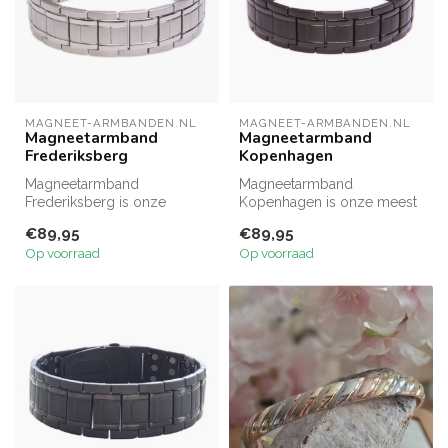
MAGNEET-ARMBANDEN.NL
MAGNEET-ARMBANDEN.NL
Magneetarmband
Magneetarmband
Frederiksberg
Kopenhagen
Magneetarmband
Magneetarmband
Frederiksberg is onze
Kopenhagen is onze meest
meest complete armband
complete armband en met
€89,95
€89,95
en met recht een kra...
recht een kracht...
Op voorraad
Op voorraad