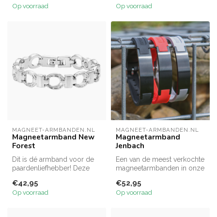
Op voorraad
Op voorraad
MAGNEET-ARMBANDEN.NL
MAGNEET-ARMBANDEN.NL
Magneetarmband New
Magneetarmband
Forest
Jenbach
Dit is dé armband voor de
Een van de meest verkochte
paardenliefhebber! Deze
magneetarmbanden in onze
magneetarmband bestaat uit
collectie is deze stoere
€42,95
€52,95
pra...
ma...
Op voorraad
Op voorraad