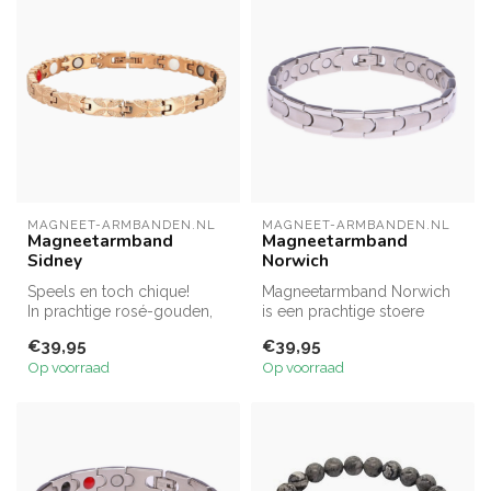
MAGNEET-ARMBANDEN.NL
MAGNEET-ARMBANDEN.NL
Magneetarmband
Magneetarmband
Sidney
Norwich
Speels en toch chique!
Magneetarmband Norwich
In prachtige rosé-gouden,
is een prachtige stoere
geel-gouden- óf
armband, één van onze
€39,95
€39,95
zilverkleurige...
bestverkope...
Op voorraad
Op voorraad