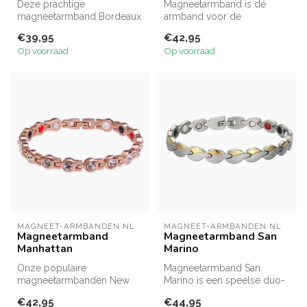
Deze prachtige
Magneetarmband is dé
magneetarmband Bordeaux
armband voor de
bestaat uit mat gekleurde
dierenvriend! Deze toffe
€39,95
€42,95
zilveren vierka...
armband bestaat ui...
Op voorraad
Op voorraad
MAGNEET-ARMBANDEN.NL
MAGNEET-ARMBANDEN.NL
Magneetarmband
Magneetarmband San
Manhattan
Marino
Onze populaire
Magneetarmband San
magneetarmbanden New
Marino is een speelse duo-
York en Los Angeles zijn nu
color armband van vrolijke
€42,95
€44,95
ook verkrijgbaar...
aaneenge...