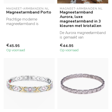
MAGNEET-ARMBANDEN.NL
MAGNEET-ARMBANDEN.NL
Magneetarmband Porto
Magneetarmband
Aurora, luxe
Prachtige moderne
magneetarmband in 3
magneetarmband is
kleuren met kristallen
gemaakt van topkwaliteit
koper en afgewerkt ...
De Aurora magneetarmband
is gemaakt van
hypoallergeen stainless
€45,95
€44,95
steel en verkrij...
Op voorraad
Op voorraad