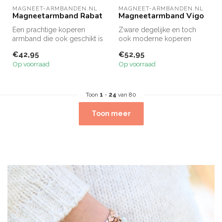
MAGNEET-ARMBANDEN.NL
MAGNEET-ARMBANDEN.NL
Magneetarmband Rabat
Magneetarmband Vigo
Een prachtige koperen
Zware degelijke en toch
armband die ook geschikt is
ook moderne koperen
om als enkelband te
magneetarmband van
€42,95
€52,95
dragen.
topkwaliteit en e...
Op voorraad
Op voorraad
Toon
1
-
24
van 80
Toon meer