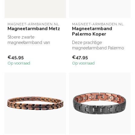
MAGNEET-ARMBANDEN.NL
MAGNEET-ARMBANDEN.NL
Magneetarmband Metz
Magneetarmband
Palermo Koper
Stoere zwarte
magneetarmband van
Deze prachtige
chirurgisch staal met matte
magneetarmband Palermo
en glanzende schake...
nu ook verkrijgbaar in een
€45,95
€47,95
prachtige kope...
Op voorraad
Op voorraad