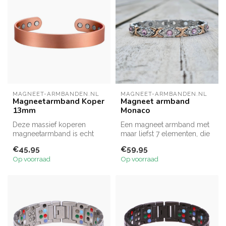
MAGNEET-ARMBANDEN.NL
MAGNEET-ARMBANDEN.NL
Magneetarmband Koper
Magneet armband
13mm
Monaco
Deze massief koperen
Een magneet armband met
magneetarmband is echt
maar liefst 7 elementen, die
een prachtige armband.
zie je voor dames niet veel...
€45,95
€59,95
Door zijn 13...
Op voorraad
Op voorraad