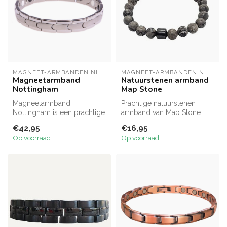
MAGNEET-ARMBANDEN.NL
MAGNEET-ARMBANDEN.NL
Magneetarmband
Natuurstenen armband
Nottingham
Map Stone
Magneetarmband
Prachtige natuurstenen
Nottingham is een prachtige
armband van Map Stone
stoere armband, één van
kralen mét hematiet
€42,95
€16,95
onze bestverk...
tussenkraal. De...
Op voorraad
Op voorraad