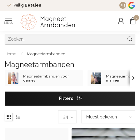
Veilig
Betalen
Ruim
16 j
8.5
0
MENU
Home
/
Magneetarmbanden
Magneetarmbanden
Magneetarmbanden voor
Magneetarmbande
dames
mannen
Filters